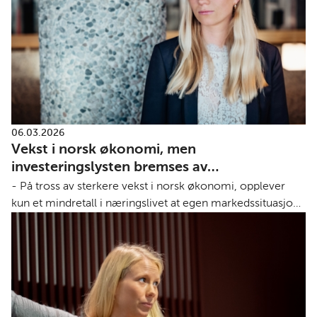
06.03.2026
Vekst i norsk økonomi, men
investeringslysten bremses av
uforutsigbarhet
- På tross av sterkere vekst i norsk økonomi, opplever
kun et mindretall i næringslivet at egen markedssituasjon
er positiv. Blant Abelias medlemmer er det flere som
opplever markedssituasjonen som positiv, enn som
negativ, men forskjellen har aldri vært så liten.