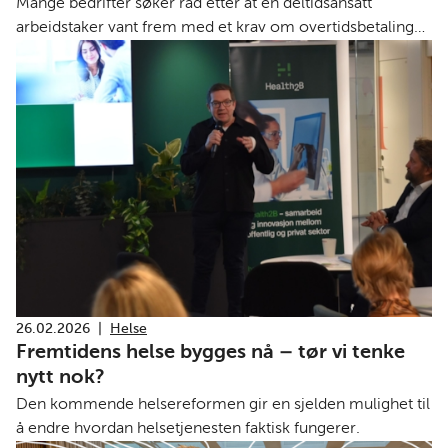
Mange bedrifter søker råd etter at en deltidsansatt
arbeidstaker vant frem med et krav om overtidsbetaling
for ekstravakter. Så lenge arbeidstakersiden fortsetter å
fremme søksmål med omfattende erstatningskrav, ser
NHO seg nødt til å fraråde våre bedrifter å benytte
deltidsansatte til ekstravakter eller merarbeid.
26.02.2026
|
Helse
Fremtidens helse bygges nå – tør vi tenke
nytt nok?
Den kommende helsereformen gir en sjelden mulighet til
å endre hvordan helsetjenesten faktisk fungerer.