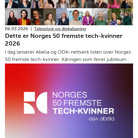
06.03.2026
|
Teknologi og digitalisering
Dette er Norges 50 fremste tech-kvinner
2026
I dag lanserer Abelia og ODA-nettverk listen over Norges
50 fremste tech-kvinner. Kåringen som feirer jubileum
med sin tiende utgave, har som formål å løfte frem
rollemodeller for å få flere til å velge teknologi- og
realfag.