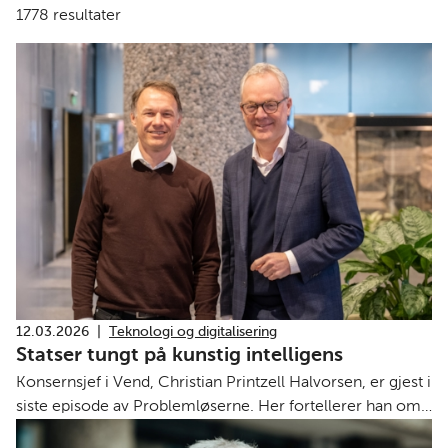
1778
resultater
12.03.2026
|
Teknologi og digitalisering
Statser tungt på kunstig intelligens
Konsernsjef i Vend, Christian Printzell Halvorsen, er gjest i
siste episode av Problemløserne. Her fortellerer han om
en seriøs KI-satsing og kanskje det sprøeste som er blitt