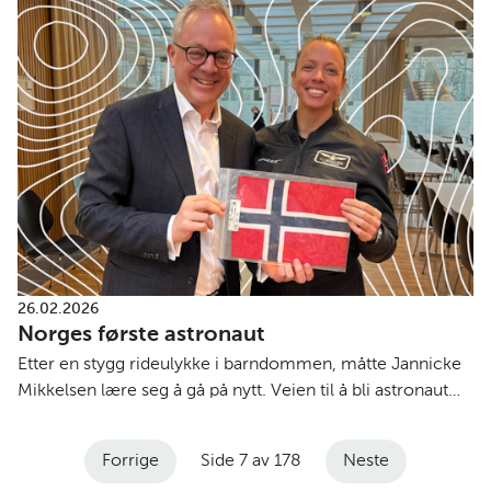
26.02.2026
Norges første astronaut
Etter en stygg rideulykke i barndommen, måtte Jannicke
Mikkelsen lære seg å gå på nytt. Veien til å bli astronaut
var lang og spennende. På veien samarbeidet hun blant
annet med David Attenborough og Queen-gitarist Brian
Forrige
Side 7 av 178
Neste
May.