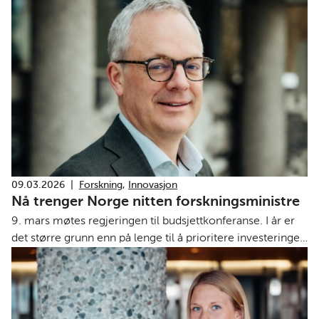
lagt ut på torget på Finn.no.
09.03.2026
|
Forskning
,
Innovasjon
Nå trenger Norge nitten forsknings­ministre
9. mars møtes regjeringen til budsjettkonferanse. I år er
det større grunn enn på lenge til å prioritere investeringer
i kunnskap. Det skriver Kunnskapsalliansen.