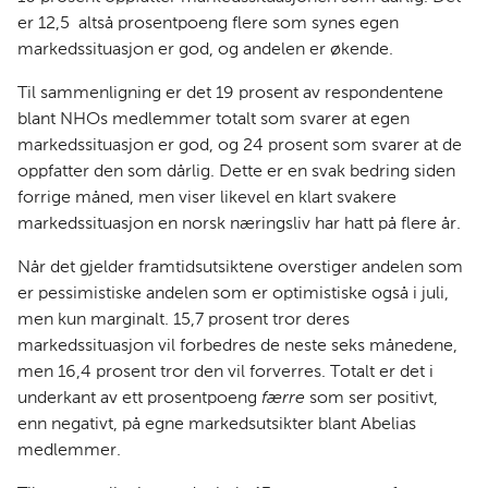
er 12,5 altså prosentpoeng flere som synes egen
markedssituasjon er god, og andelen er økende.
Til sammenligning er det 19 prosent av respondentene
blant NHOs medlemmer totalt som svarer at egen
markedssituasjon er god, og 24 prosent som svarer at de
oppfatter den som dårlig. Dette er en svak bedring siden
forrige måned, men viser likevel en klart svakere
markedssituasjon en norsk næringsliv har hatt på flere år.
Når det gjelder framtidsutsiktene overstiger andelen som
er pessimistiske andelen som er optimistiske også i juli,
men kun marginalt. 15,7 prosent tror deres
markedssituasjon vil forbedres de neste seks månedene,
men 16,4 prosent tror den vil forverres. Totalt er det i
underkant av ett prosentpoeng
færre
som ser positivt,
enn negativt, på egne markedsutsikter blant Abelias
medlemmer.