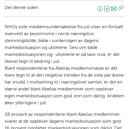
Del denne siden:
F
L
E
Kop
a
i
-
len
c
n
p
NHOs siste medlemsundersøkelse fra juli viser en fortsatt
e
k
o
overvekt av pessimisme i norsk næringslivs
b
e
s
stemningsbilde, både i vurderingen av dagens
o
d
t
markedssituasjon og utsiktene. Selv om både
o
I
markedssituasjonen og -utsiktene er på lave nivå, er det
k
n
likevel tegn til bedring i juli.
Blant respondentene fra Abelias medlemsmasse er det
klare tegn til at den negative trenden fra de siste par årene
har snudd. I motsetning til i næringslivet samlet, er det en
større andel blant Abelias medlemmer som opplever
egen markedssituasjon som god, enn som dårlig. Andelen
øker ytterligere i juli.
28 prosent av respondentene blant Abelias medlemmer
svarer at de opplever dagens markedssituasjon som god.
16 prosent oppfatter markedssituasjonen som dårlig. Det