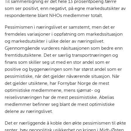
Til sammenligning er det hele 13 prosentpoeng
færre
som ser positivt, enn negativt, på egne markedsutsikter av
respondentene blant NHOs medlemmer totalt.
Pessimismen i næringslivet er samstemt, men det er
fremdeles variasjoner i oppfatning om markedssituasjon
og markedsutsikter i ulike deler av næringslivet.
Gjennomgående vurderes nåsituasjonen som bedre enn
fremtidsutsiktene. Det er særlig transportnæringen og
finans som skiller seg ut med en stor andel som er
positive og byggenæringen som har størst andel som er
pessimistiske, når det gjelder nåværende situasjon. Når
det gjelder utsiktene, har Fornybar Norge de mest
optimistiske medlemmene, mens sjømat- og
reiselivsnæringen har de mest pessimistiske. Abelias
medlemmer befinner seg blant de mest optimistiske
delene av næringslivet.
Det er nærliggende å koble den økte pessimismen til økte
renter, høy geopolitisk usikkerhet og krigen i Midt-Østen.