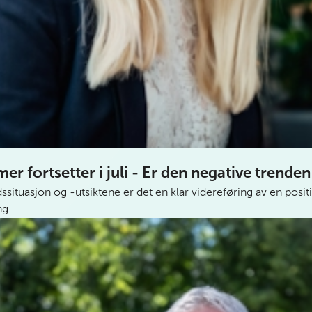
 fortsetter i juli - Er den negative trenden
situasjon og -utsiktene er det en klar videreføring av en posit
ng.