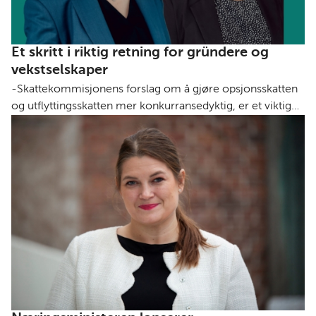
Et skritt i riktig retning for gründere og
vekstselskaper
-Skattekommisjonens forslag om å gjøre opsjonsskatten
og utflyttingsskatten mer konkurransedyktig, er et viktig
grep for å styrke norsk innovasjon og verdiskaping, sier
Trine Ellingsen, daglig leder i FIN – Foreningen for
innovasjonsselskaper i Norge.