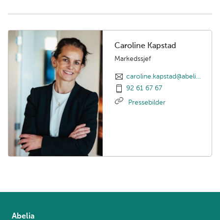
næringsministeren for å diskutere økt konkurransekraft
for fremtidens næringsliv.
Caroline Kapstad
Markedssjef
caroline.kapstad@abelia.no
92 61 67 67
Pressebilder
Abelia