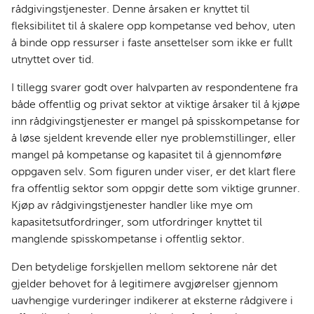
rådgivingstjenester. Denne årsaken er knyttet til
fleksibilitet til å skalere opp kompetanse ved behov, uten
å binde opp ressurser i faste ansettelser som ikke er fullt
utnyttet over tid.
I tillegg svarer godt over halvparten av respondentene fra
både offentlig og privat sektor at viktige årsaker til å kjøpe
inn rådgivingstjenester er mangel på spisskompetanse for
å løse sjeldent krevende eller nye problemstillinger, eller
mangel på kompetanse og kapasitet til å gjennomføre
oppgaven selv. Som figuren under viser, er det klart flere
fra offentlig sektor som oppgir dette som viktige grunner.
Kjøp av rådgivingstjenester handler like mye om
kapasitetsutfordringer, som utfordringer knyttet til
manglende spisskompetanse i offentlig sektor.
Den betydelige forskjellen mellom sektorene når det
gjelder behovet for å legitimere avgjørelser gjennom
uavhengige vurderinger indikerer at eksterne rådgivere i