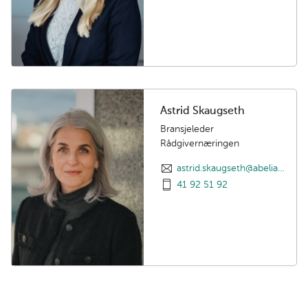
Astrid Skaugseth
Bransjeleder
Rådgivernæringen
astrid.skaugseth@abelia.no
41 92 51 92