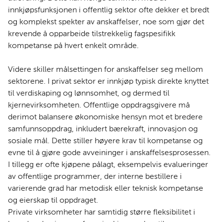
innkjøpsfunksjonen i offentlig sektor ofte dekker et bredt
og komplekst spekter av anskaffelser, noe som gjør det
krevende å opparbeide tilstrekkelig fagspesifikk
kompetanse på hvert enkelt område.
Videre skiller målsettingen for anskaffelser seg mellom
sektorene. I privat sektor er innkjøp typisk direkte knyttet
til verdiskaping og lønnsomhet, og dermed til
kjernevirksomheten. Offentlige oppdragsgivere må
derimot balansere økonomiske hensyn mot et bredere
samfunnsoppdrag, inkludert bærekraft, innovasjon og
sosiale mål. Dette stiller høyere krav til kompetanse og
evne til å gjøre gode avveininger i anskaffelsesprosessen.
I tillegg er ofte kjøpene pålagt, eksempelvis evalueringer
av offentlige programmer, der interne bestillere i
varierende grad har metodisk eller teknisk kompetanse
og eierskap til oppdraget.
Private virksomheter har samtidig større fleksibilitet i