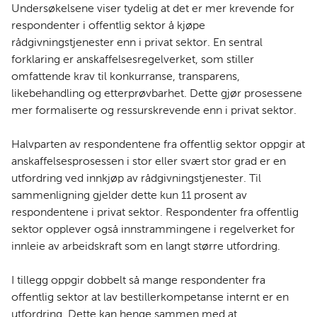
Undersøkelsene viser tydelig at det er mer krevende for
respondenter i offentlig sektor å kjøpe
rådgivningstjenester enn i privat sektor. En sentral
forklaring er anskaffelsesregelverket, som stiller
omfattende krav til konkurranse, transparens,
likebehandling og etterprøvbarhet. Dette gjør prosessene
mer formaliserte og ressurskrevende enn i privat sektor.
Halvparten av respondentene fra offentlig sektor oppgir at
anskaffelsesprosessen i stor eller svært stor grad er en
utfordring ved innkjøp av rådgivningstjenester. Til
sammenligning gjelder dette kun 11 prosent av
respondentene i privat sektor. Respondenter fra offentlig
sektor opplever også innstrammingene i regelverket for
innleie av arbeidskraft som en langt større utfordring.
I tillegg oppgir dobbelt så mange respondenter fra
offentlig sektor at lav bestillerkompetanse internt er en
utfordring. Dette kan henge sammen med at