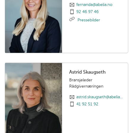
fernanda@abelia.no
92 46 97 46
Pressebilder
Astrid Skaugseth
Bransjeleder
Rådgivernæringen
astrid.skaugseth@abelia.no
41 92 51 92