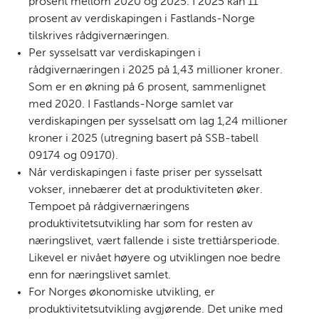
prosent mellom 2020 og 2025. I 2025 kan 11
prosent av verdiskapingen i Fastlands-Norge
tilskrives rådgivernæringen.
Per sysselsatt var verdiskapingen i
rådgivernæringen i 2025 på 1,43
millioner kroner
.
Som er en økning på 6 prosent, sammenlignet
med 2020. I Fastlands-Norge samlet var
verdiskapingen per sysselsatt om lag 1,24 millioner
kroner i 2025 (utregning basert på SSB-tabell
09174 og 09170).
Når verdiskapingen i faste priser per sysselsatt
vokser, innebærer det at produktiviteten øker.
Tempoet på rådgivernæringens
produktivitetsutvikling har som for resten av
næringslivet, vært fallende i siste trettiårsperiode.
Likevel er nivået høyere og utviklingen noe bedre
enn for næringslivet samlet.
For Norges økonomiske utvikling, er
produktivitetsutvikling avgjørende. Det unike med