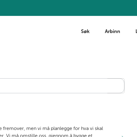
Søk
Arbinn
Søk
e fremover, men vi må planlegge for hva vi skal
r. Vi må omstille oss, gjennom å bygge et