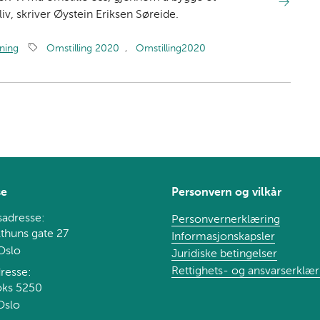
v, skriver Øystein Eriksen Søreide.
ning
Omstilling 2020
,
Omstilling2020
se
Personvern og vilkår
adresse:
Personvernerklæring
thuns gate 27
Informasjonskapsler
Oslo
Juridiske betingelser
Rettighets- og ansvarserklær
resse:
oks 5250
Oslo