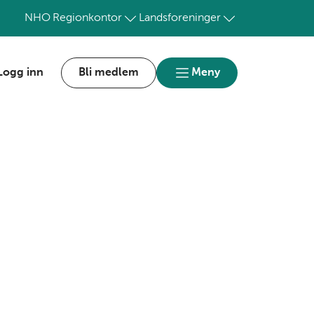
NHO
Regionkontor
Landsforeninger
Logg inn
Bli medlem
Meny