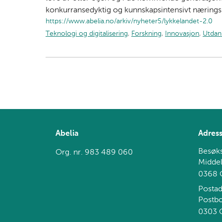
konkurransedyktig og kunnskapsintensivt næringsli
https://www.abelia.no/arkiv/nyheter5/lykkelandet-2.0
Teknologi og digitalisering
,
Forskning
,
Innovasjon
,
Utdan
Abelia
Adres
Besøks
Org. nr. 983 489 060
Middel
0368 
Postad
Postb
0303 