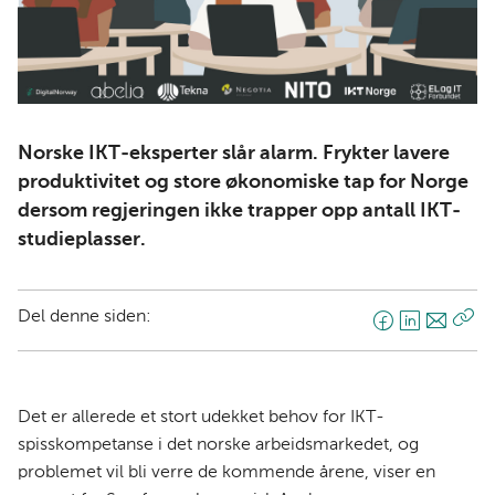
Norske IKT-eksperter slår alarm. Frykter lavere
produktivitet og store økonomiske tap for Norge
dersom regjeringen ikke trapper opp antall IKT-
studieplasser.
Del denne siden:
F
L
E
Kop
a
i
-
len
c
n
p
e
k
o
Det er allerede et stort udekket behov for IKT-
b
e
s
spisskompetanse i det norske arbeidsmarkedet, og
o
d
t
problemet vil bli verre de kommende årene, viser en
o
I