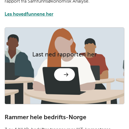
rapport fra Samfunnsøkonomisk Analyse.
k
n
Les hovedfunnene her
Last ned rapporten her
Rammer hele bedrifts-Norge