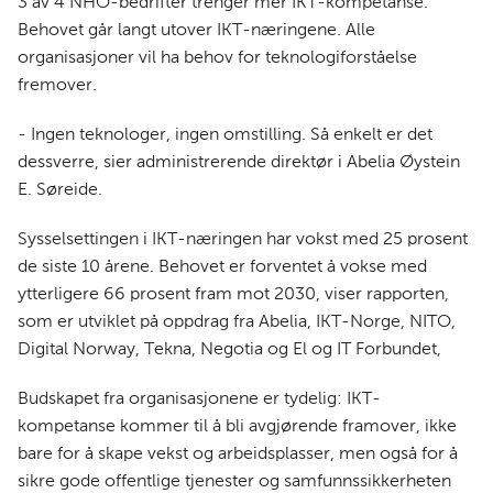
3 av 4 NHO-bedrifter trenger mer IKT-kompetanse.
Behovet går langt utover IKT-næringene. Alle
organisasjoner vil ha behov for teknologiforståelse
fremover.
- Ingen teknologer, ingen omstilling. Så enkelt er det
dessverre, sier administrerende direktør i Abelia Øystein
E. Søreide.​​
Sysselsettingen i IKT-næringen har vokst med 25 prosent
de siste 10 årene. Behovet er forventet å vokse med
ytterligere 66 prosent fram mot 2030, viser rapporten,
som er utviklet på oppdrag fra Abelia, IKT-Norge, NITO,
Digital Norway, Tekna, Negotia og El og IT Forbundet,
Budskapet fra organisasjonene er tydelig: IKT-
kompetanse kommer til å bli avgjørende framover, ikke
bare for å skape vekst og arbeidsplasser, men også for å
sikre gode offentlige tjenester og samfunnssikkerheten