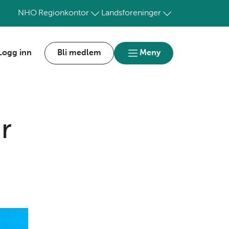
NHO
Regionkontor
Landsforeninger
Logg inn
Bli medlem
Meny
r