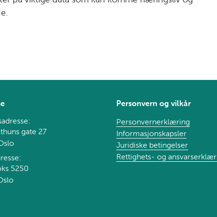
itter på viktige data som kan komme næringsliv og
e.
se
Personvern og vilkår
adresse:
Personvernerklæring
thuns gate 27
Informasjonskapsler
Oslo
Juridiske betingelser
Rettighets- og ansvarserklær
resse:
oks 5250
Oslo