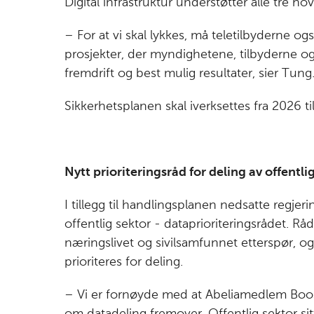
Digital infrastruktur understøtter alle tre ho
– For at vi skal lykkes, må teletilbyderne og
prosjekter, der myndighetene, tilbyderne og a
fremdrift og best mulig resultater, sier Tung
Sikkerhetsplanen skal iverksettes fra 2026 ti
Nytt prioriteringsråd for deling av offentli
I tillegg til handlingsplanen nedsatte regje
offentlig sektor - dataprioriteringsrådet. Rå
næringslivet og sivilsamfunnet etterspør, o
prioriteres for deling.
– Vi er fornøyde med at Abeliamedlem Boost.a