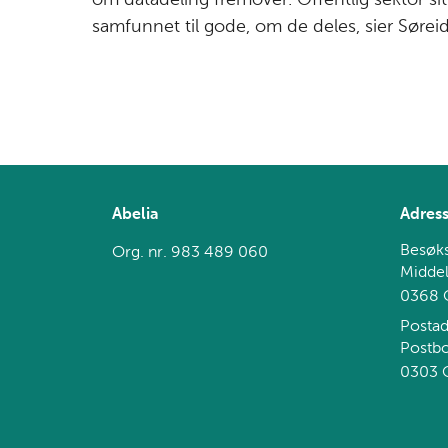
om datadeling fremover. Offentlig sektor s
samfunnet til gode, om de deles, sier Søreid
Abelia
Adres
Besøks
Org. nr. 983 489 060
Middel
0368 
Postad
Postb
0303 