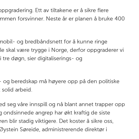
c
n
p
e
k
o
ppgradering. Ett av tiltakene er å sikre flere
b
e
s
rømmen forsvinner. Neste år er planen å bruke 400
o
d
t
o
I
k
n
il mobil- og bredbåndsnett for å kunne ringe
 skal være trygge i Norge, derfor oppgraderer vi
i tre døgn, sier digitaliserings- og
het- og beredskap må høyere opp på den politiske
solid arbeid.
med seg våre innspill og nå blant annet trapper opp
 ondsinnede angrep har økt kraftig de siste
en blir stadig viktigere. Det koster å sikre oss,
 Øystein Søreide, administrerende direktør i