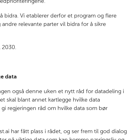
vedprioriteringene.
så bidra. Vi etablerer derfor et program og flere
ndre relevante parter vil bidra for å sikre
.
l 2030.
ge data
ringen også denne uken et nytt råd for datadeling i
det skal blant annet kartlegge hvilke data
g gi regjeringen råd om hvilke data som bør
i har fått plass i rådet, og ser frem til god dialog