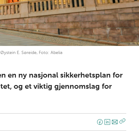
Øystein E. Søreide, Foto: Abelia
en en ny nasjonal sikkerhetsplan for
gtet, og et viktig gjennomslag for
F
L
E
Kopier
a
i
-
lenke