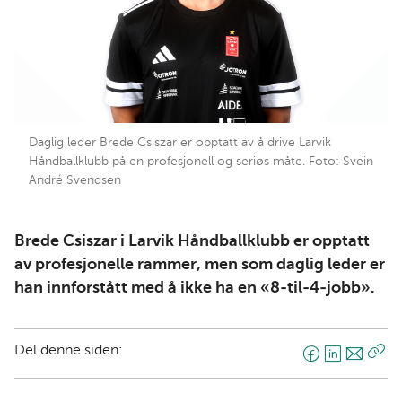
Daglig leder Brede Csiszar er opptatt av å drive Larvik
Håndballklubb på en profesjonell og seriøs måte. Foto: Svein
André Svendsen
Brede Csiszar i Larvik Håndballklubb er opptatt
av profesjonelle rammer, men som daglig leder er
han innforstått med å ikke ha en «8-til-4-jobb».
Del denne siden:
F
L
E
Kop
a
i
-
len