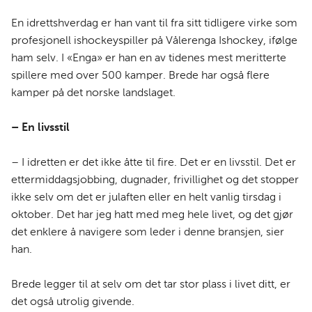
c
n
p
e
k
o
En idrettshverdag er han vant til fra sitt tidligere virke som
b
e
s
profesjonell ishockeyspiller på Vålerenga Ishockey, ifølge
o
d
t
ham selv. I «Enga» er han en av tidenes mest meritterte
o
I
spillere med over 500 kamper. Brede har også flere
k
n
kamper på det norske landslaget.
– En livsstil
– I idretten er det ikke åtte til fire. Det er en livsstil. Det er
ettermiddagsjobbing, dugnader, frivillighet og det stopper
ikke selv om det er julaften eller en helt vanlig tirsdag i
oktober. Det har jeg hatt med meg hele livet, og det gjør
det enklere å navigere som leder i denne bransjen, sier
han.
Brede legger til at selv om det tar stor plass i livet ditt, er
det også utrolig givende.