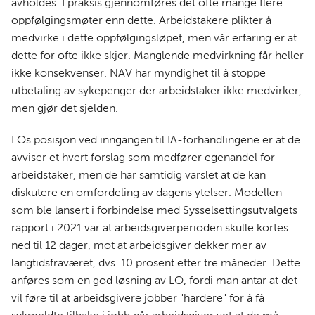
avholdes. I praksis gjennomføres det ofte mange flere
oppfølgingsmøter enn dette. Arbeidstakere plikter å
medvirke i dette oppfølgingsløpet, men vår erfaring er at
dette for ofte ikke skjer. Manglende medvirkning får heller
ikke konsekvenser. NAV har myndighet til å stoppe
utbetaling av sykepenger der arbeidstaker ikke medvirker,
men gjør det sjelden.
LOs posisjon ved inngangen til IA-forhandlingene er at de
avviser et hvert forslag som medfører egenandel for
arbeidstaker, men de har samtidig varslet at de kan
diskutere en omfordeling av dagens ytelser. Modellen
som ble lansert i forbindelse med Sysselsettingsutvalgets
rapport i 2021 var at arbeidsgiverperioden skulle kortes
ned til 12 dager, mot at arbeidsgiver dekker mer av
langtidsfraværet, dvs. 10 prosent etter tre måneder. Dette
anføres som en god løsning av LO, fordi man antar at det
vil føre til at arbeidsgivere jobber "hardere" for å få