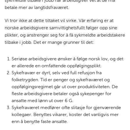
sykmeldte tilbake i jobb når arbeidsgiver vet at de må
betale mer av langtidsfraværet.
Vi tror ikke at dette tiltaket vil virke. Vår erfaring er at
norske arbeidsgivere samvittighetsfullt følger opp sine
plikter, og anstrenger seg for å få sykmeldte arbeidstakere
tilbake i jobb. Det er mange grunner til det:
Seriøse arbeidsgivere ønsker å følge norsk lov, og det
er allerede en omfattende oppfølgingsplikt.
Sykefravær er dyrt, selv ved full refusjon fra
folketrygden. Tid er penger og sykefraværet og
oppfølgingsregimet går ut over produktiviteten. De
fleste arbeidsgivere betaler også sykepenger for
ansatte med lønn ut over 6 G.
Sykefraværet medfører ofte slitasje for gjenværende
kollegaer. Benyttes vikarer, koster det vanligvis mer
enn å benytte faste ansatte.