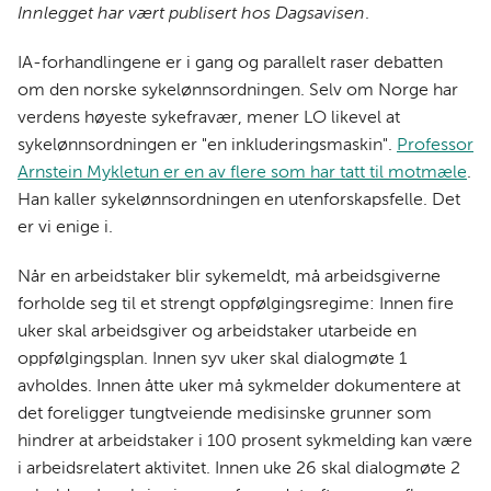
e
k
o
Innlegget har vært publisert hos Dagsavisen
.
b
e
s
o
d
t
IA-forhandlingene er i gang og parallelt raser debatten
o
I
om den norske sykelønnsordningen. Selv om Norge har
k
n
verdens høyeste sykefravær, mener LO likevel at
sykelønnsordningen er "en inkluderingsmaskin".
Professor
Arnstein Mykletun er en av flere som har tatt til motmæle
.
Han kaller sykelønnsordningen en utenforskapsfelle. Det
er vi enige i.
Når en arbeidstaker blir sykemeldt, må arbeidsgiverne
forholde seg til et strengt oppfølgingsregime: Innen fire
uker skal arbeidsgiver og arbeidstaker utarbeide en
oppfølgingsplan. Innen syv uker skal dialogmøte 1
avholdes. Innen åtte uker må sykmelder dokumentere at
det foreligger tungtveiende medisinske grunner som
hindrer at arbeidstaker i 100 prosent sykmelding kan være
i arbeidsrelatert aktivitet. Innen uke 26 skal dialogmøte 2