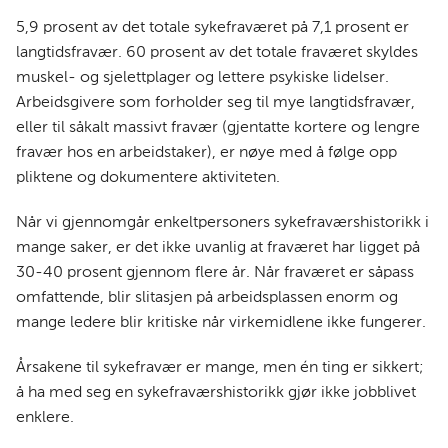
5,9 prosent av det totale sykefraværet på 7,1 prosent er
langtidsfravær. 60 prosent av det totale fraværet skyldes
muskel- og sjelettplager og lettere psykiske lidelser.
Arbeidsgivere som forholder seg til mye langtidsfravær,
eller til såkalt massivt fravær (gjentatte kortere og lengre
fravær hos en arbeidstaker), er nøye med å følge opp
pliktene og dokumentere aktiviteten.
Når vi gjennomgår enkeltpersoners sykefraværshistorikk i
mange saker, er det ikke uvanlig at fraværet har ligget på
30-40 prosent gjennom flere år. Når fraværet er såpass
omfattende, blir slitasjen på arbeidsplassen enorm og
mange ledere blir kritiske når virkemidlene ikke fungerer.
Årsakene til sykefravær er mange, men én ting er sikkert;
å ha med seg en sykefraværshistorikk gjør ikke jobblivet
enklere.