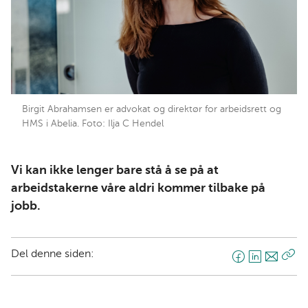
Birgit Abrahamsen er advokat og direktør for arbeidsrett og
HMS i Abelia. Foto: Ilja C Hendel
Vi kan ikke lenger bare stå å se på at
arbeidstakerne våre aldri kommer tilbake på
jobb.
Del denne siden:
F
L
E
Kop
a
i
-
len
c
n
p