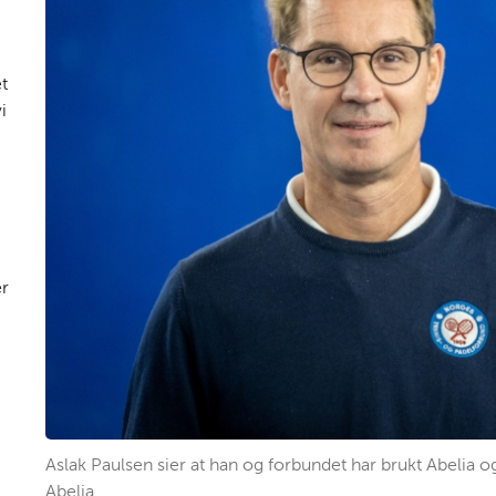
et
i
er
Aslak Paulsen sier at han og forbundet har brukt Abelia o
Abelia