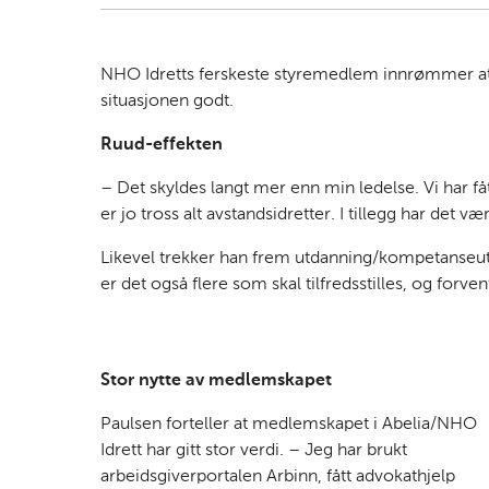
NHO Idretts ferskeste styremedlem innrømmer at d
situasjonen godt.
Ruud-effekten
– Det skyldes langt mer enn min ledelse. Vi har få
er jo tross alt avstandsidretter. I tillegg har det væ
Likevel trekker han frem utdanning/kompetanseutv
er det også flere som skal tilfredsstilles, og forven
Stor nytte av medlemskapet
Paulsen forteller at medlemskapet i Abelia/NHO
Idrett har gitt stor verdi. – Jeg har brukt
arbeidsgiverportalen Arbinn, fått advokathjelp