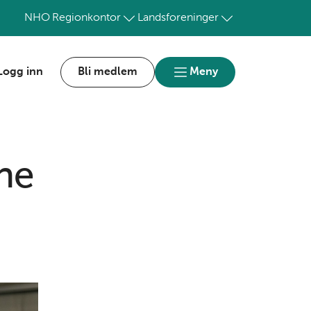
NHO
Regionkontor
Landsforeninger
Logg inn
Bli medlem
Meny
ne