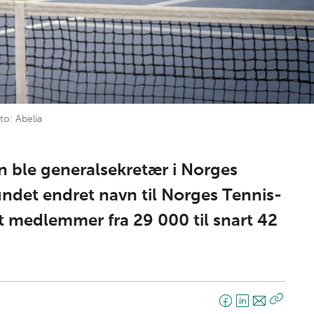
to: Abelia
n ble generalsekretær i Norges
undet endret navn til Norges Tennis-
t medlemmer fra 29 000 til snart 42
F
L
E