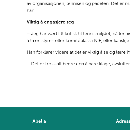
av organisasjonen, tennisen og padelen. Det er ma
han.
Viktig å engasjere seg
– Jeg har vært litt kritisk til tennismiljøet, nå 
å ta en styre- eller komitéplass i NIF, eller kanskj
Han forklarer videre at det er viktig å se og lær
– Det er tross alt bedre enn å bare klage, avslutter
Abelia
Adres