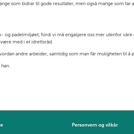
nge som bidrar til gode resultater, men også mange som tar ans
tennis- og padelmiljøet, fordi vi må engasjere oss mer utenfor v
e være med i et idrettsråd.
e hvordan andre arbeider, samtidig som man får muligheten til 
 han.
se
Personvern og vilkår