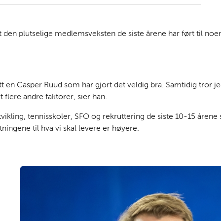
Kopier
a
i
-
lenke
c
n
p
e
k
o
en plutselige medlemsveksten de siste årene har ført til noen
b
e
s
o
d
t
o
I
k
n
tt en Casper Ruud som har gjort det veldig bra. Samtidig tror j
rt flere andre faktorer, sier han.
ikling, tennisskoler, SFO og rekruttering de siste 10-15 åren
tningene til hva vi skal levere er høyere.