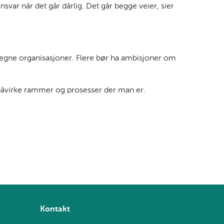
var når det går dårlig. Det går begge veier, sier
åre egne organisasjoner. Flere bør ha ambisjoner om
å påvirke rammer og prosesser der man er.
Kontakt