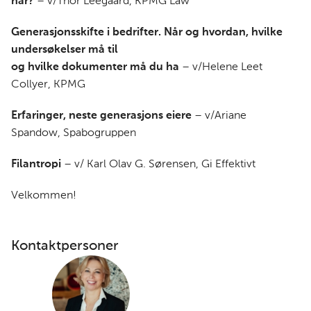
når?
– v/Thor Leegaard, KPMG Law
Generasjonsskifte i bedrifter. Når og hvordan, hvilke
undersøkelser må til
og hvilke dokumenter må du ha
– v/Helene Leet
Collyer, KPMG
Erfaringer, neste generasjons eiere
– v/Ariane
Spandow,
Spabogruppen
Filantropi
– v/ Karl Olav G. Sørensen, Gi Effektivt
Velkommen!
Kontaktpersoner