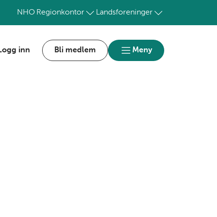
NHO
Regionkontor
Landsforeninger
Logg inn
Bli medlem
Meny