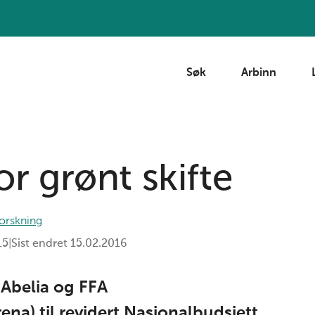
Søk
Arbinn
or grønt skifte
orskning
15
|
Sist endret
15.02.2016
a Abelia og FFA
rena) til revidert Nasjonalbudsjett