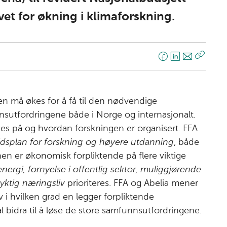
vet for økning i klimaforskning.
F
L
E
Kopier
a
i
-
lenke
c
n
p
e
k
o
en må økes for å få til den nødvendige
b
e
s
nnsutfordringene både i Norge og internasjonalt.
o
d
t
kes på og hvordan forskningen er organisert. FFA
o
I
idsplan for forskning og høyere utdanning
, både
k
n
n er økonomisk forpliktende på flere viktige
energi, fornyelse i offentlig sektor, muliggjørende
dyktig næringsliv
prioriteres. FFA og Abelia mener
av i hvilken grad en legger forpliktende
 bidra til å løse de store samfunnsutfordringene.