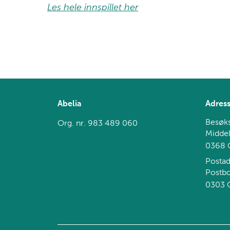
Les hele innspillet her
Abelia
Adres
Besøks
Org. nr. 983 489 060
Middel
0368 
Postad
Postb
0303 