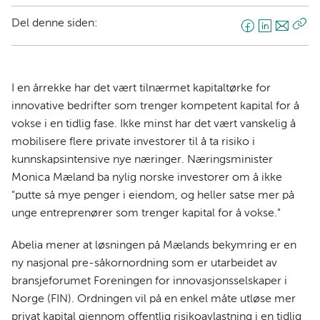
Del denne siden:
F
L
E
Kop
a
i
-
len
c
n
p
e
k
o
I en årrekke har det vært tilnærmet kapitaltørke for
b
e
s
innovative bedrifter som trenger kompetent kapital for å
o
d
t
vokse i en tidlig fase. Ikke minst har det vært vanskelig å
o
I
mobilisere flere private investorer til å ta risiko i
k
n
kunnskapsintensive nye næringer. Næringsminister
Monica Mæland ba nylig norske investorer om å ikke
"putte så mye penger i eiendom, og heller satse mer på
unge entreprenører som trenger kapital for å vokse."
Abelia mener at løsningen på Mælands bekymring er en
ny nasjonal pre-såkornordning som er utarbeidet av
bransjeforumet Foreningen for innovasjonsselskaper i
Norge (FIN). Ordningen vil på en enkel måte utløse mer
privat kapital gjennom offentlig risikoavlastning i en tidlig