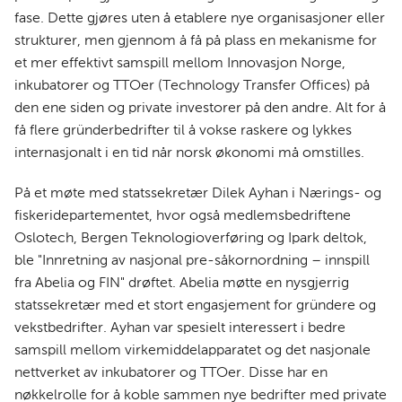
fase. Dette gjøres uten å etablere nye organisasjoner eller
strukturer, men gjennom å få på plass en mekanisme for
et mer effektivt samspill mellom Innovasjon Norge,
inkubatorer og TTOer (Technology Transfer Offices) på
den ene siden og private investorer på den andre. Alt for å
få flere gründerbedrifter til å vokse raskere og lykkes
internasjonalt i en tid når norsk økonomi må omstilles.
På et møte med statssekretær Dilek Ayhan i Nærings- og
fiskeridepartementet, hvor også medlemsbedriftene
Oslotech, Bergen Teknologioverføring og Ipark deltok,
ble "Innretning av nasjonal pre-såkornordning – innspill
fra Abelia og FIN" drøftet. Abelia møtte en nysgjerrig
statssekretær med et stort engasjement for gründere og
vekstbedrifter. Ayhan var spesielt interessert i bedre
samspill mellom virkemiddelapparatet og det nasjonale
nettverket av inkubatorer og TTOer. Disse har en
nøkkelrolle for å koble sammen nye bedrifter med private