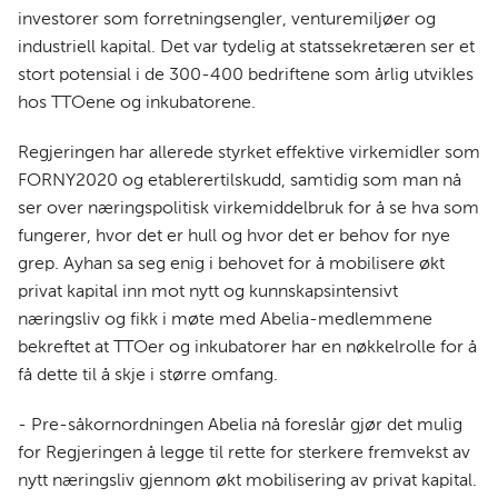
investorer som forretningsengler, venturemiljøer og
industriell kapital. Det var tydelig at statssekretæren ser et
stort potensial i de 300-400 bedriftene som årlig utvikles
hos TTOene og inkubatorene.
Regjeringen har allerede styrket effektive virkemidler som
FORNY2020 og etablerertilskudd, samtidig som man nå
ser over næringspolitisk virkemiddelbruk for å se hva som
fungerer, hvor det er hull og hvor det er behov for nye
grep. Ayhan sa seg enig i behovet for å mobilisere økt
privat kapital inn mot nytt og kunnskapsintensivt
næringsliv og fikk i møte med Abelia-medlemmene
bekreftet at TTOer og inkubatorer har en nøkkelrolle for å
få dette til å skje i større omfang.
- Pre-såkornordningen Abelia nå foreslår gjør det mulig
for Regjeringen å legge til rette for sterkere fremvekst av
nytt næringsliv gjennom økt mobilisering av privat kapital.